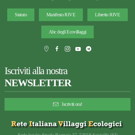
Statuto
Manifesto RIVE
Libretto RIVE
Abc degli Ecovillaggi
Iscriviti alla nostra
NEWSLETTER
Iscriviti ora!
Sede legale: Strada Bagnaia 37, 53018 Sovicille (SI)