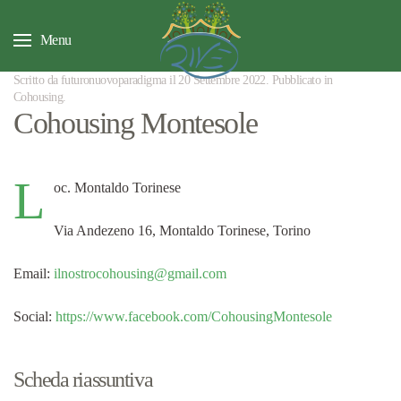
Menu
Scritto da futuronuovoparadigma il
20 Settembre 2022
. Pubblicato in
Cohousing
.
Cohousing Montesole
L
oc. Montaldo Torinese
Via Andezeno 16, Montaldo Torinese, Torino
Email:
ilnostrocohousing@gmail.com
Social:
https://www.facebook.com/CohousingMontesole
Scheda riassuntiva