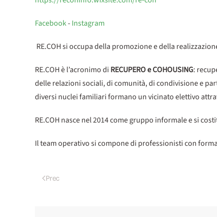
https://recohinfo.wixsite.com/re-coh
Facebook
-
Instagram
RE.COH si occupa della promozione e della realizzazione 
RE.COH è l’acronimo di
RECUPERO e COHOUSING
: recup
delle relazioni sociali, di comunità, di condivisione e pa
diversi nuclei familiari formano un vicinato elettivo att
RE.COH nasce nel 2014 come gruppo informale e si costit
Il team operativo si compone di professionisti con form
Prec