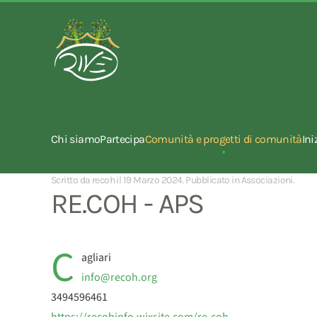
Chi siamo
Partecipa
Comunità e progetti di comunità
Ini
Scritto da recoh il
19 Marzo 2024
. Pubblicato in
Associazioni
.
RE.COH - APS
C
agliari
info@recoh.org
3494596461