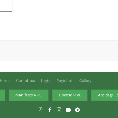
Home
Contattaci
Login
Registrati
Gallery
Manifesto RIVE
Libretto RIVE
Abc degli E