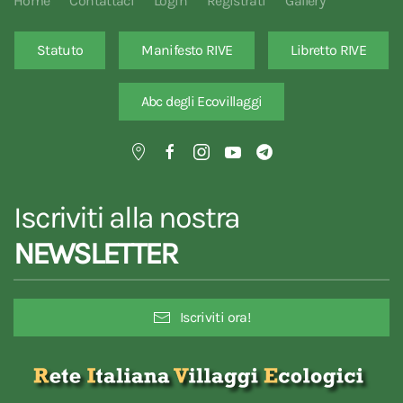
Home
Contattaci
Login
Registrati
Gallery
Statuto
Manifesto RIVE
Libretto RIVE
Abc degli Ecovillaggi
Iscriviti alla nostra
NEWSLETTER
Iscriviti ora!