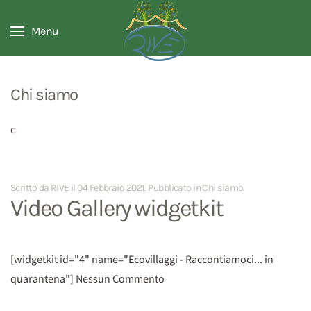
Menu
Chi siamo
c
Scritto da RIVE il
04 Febbraio 2021
. Pubblicato in
Chi siamo
.
Video Gallery widgetkit
[widgetkit id="4" name="Ecovillaggi - Raccontiamoci... in
quarantena"] Nessun Commento