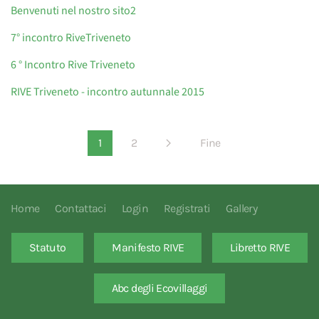
Benvenuti nel nostro sito2
7° incontro RiveTriveneto
6 ° Incontro Rive Triveneto
RIVE Triveneto - incontro autunnale 2015
1
2
Fine
Home
Contattaci
Login
Registrati
Gallery
Statuto
Manifesto RIVE
Libretto RIVE
Abc degli Ecovillaggi